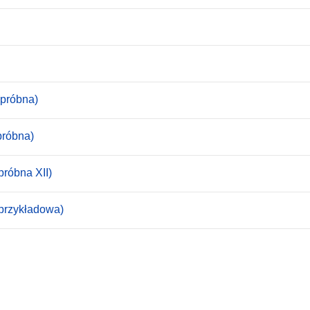
(próbna)
próbna)
próbna XII)
(przykładowa)