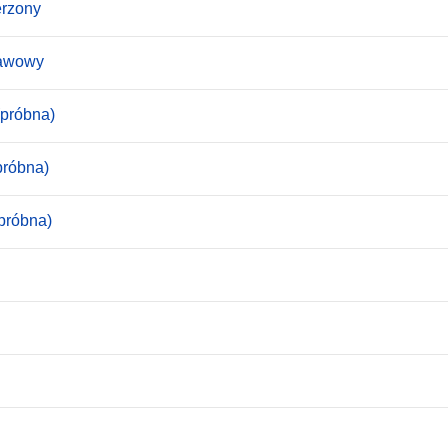
erzony
tawowy
(próbna)
próbna)
próbna)