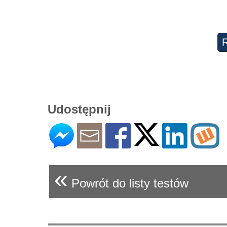
Udostępnij
«
Powrót do listy testów