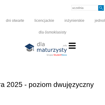
dni otwarte
licencjackie
inżynierskie
jednol
dla ósmoklasisty
ura 2025 - poziom dwujęzyczny