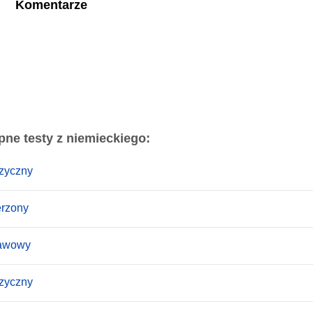
Komentarze
pne testy z niemieckiego:
ęzyczny
erzony
tawowy
ęzyczny