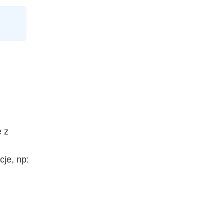
e z
je, np: