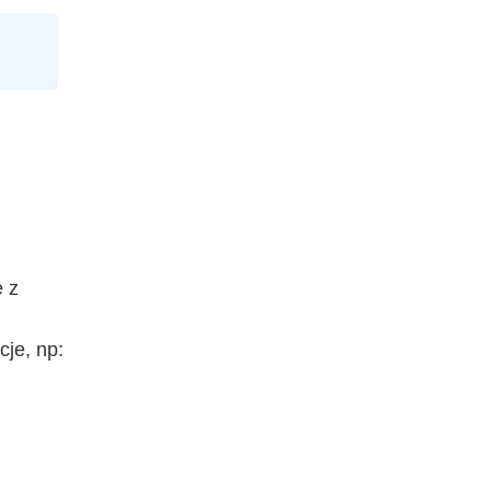
e z
je, np: