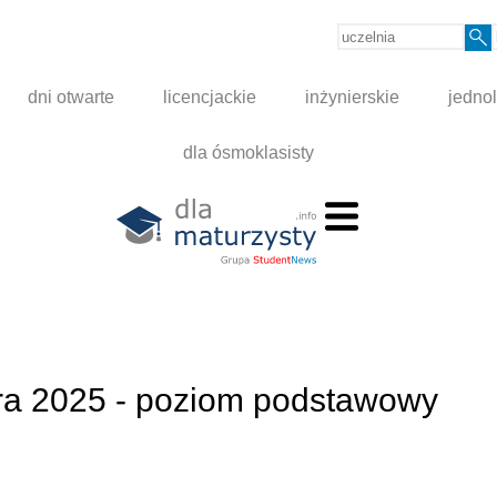
dni otwarte
licencjackie
inżynierskie
jednol
dla ósmoklasisty
ura 2025 - poziom podstawowy