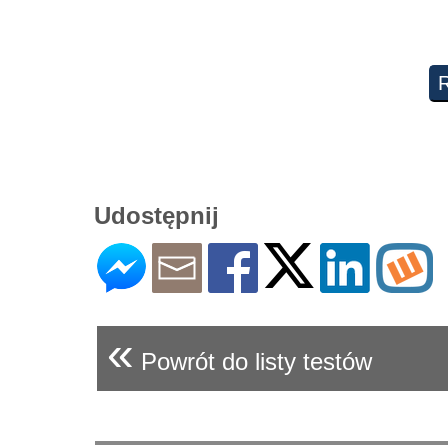
Udostępnij
«
Powrót do listy testów