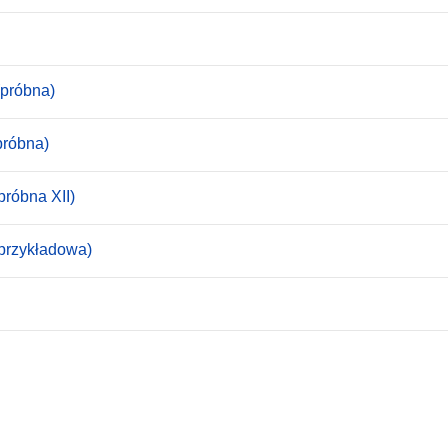
(próbna)
próbna)
próbna XII)
(przykładowa)