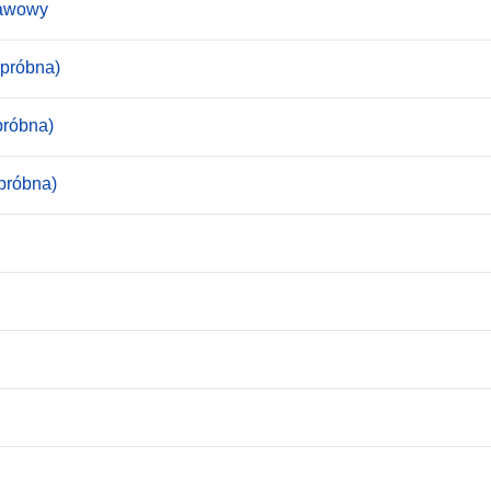
tawowy
(próbna)
próbna)
próbna)