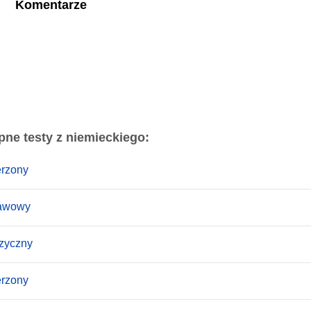
Komentarze
pne testy z niemieckiego:
erzony
tawowy
ęzyczny
erzony