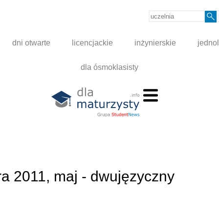
dni otwarte
licencjackie
inżynierskie
jednol
dla ósmoklasisty
ra 2011, maj - dwujęzyczny