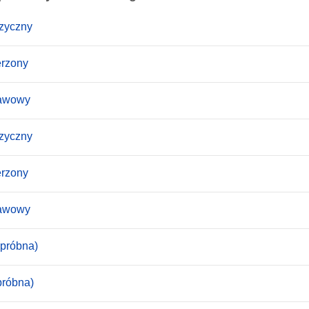
ęzyczny
erzony
tawowy
ęzyczny
erzony
tawowy
(próbna)
próbna)