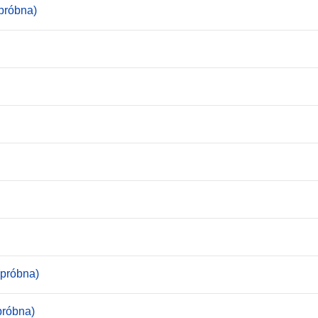
próbna)
(próbna)
próbna)