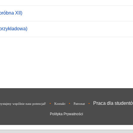
próbna XII)
(przykładowa)
Praca dla student
•
•
•
ystajmy wspólnie nasz potencjał!
Kontakt
Patronat
Polityka Prywatności