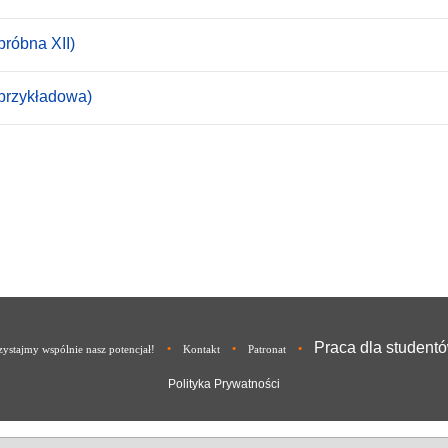
próbna XII)
(przykładowa)
Praca dla student
•
•
•
ystajmy wspólnie nasz potencjał!
Kontakt
Patronat
Polityka Prywatności