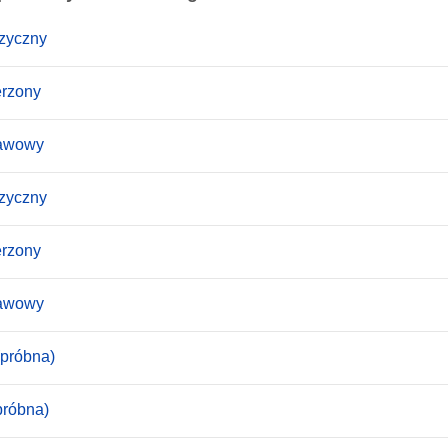
ęzyczny
erzony
tawowy
ęzyczny
erzony
tawowy
(próbna)
próbna)