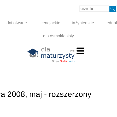
dni otwarte
licencjackie
inżynierskie
jednol
dla ósmoklasisty
ra 2008, maj - rozszerzony