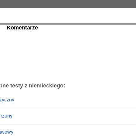
Komentarze
pne testy z niemieckiego:
ęzyczny
erzony
tawowy