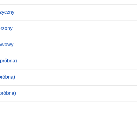
ęzyczny
erzony
tawowy
(próbna)
próbna)
próbna)