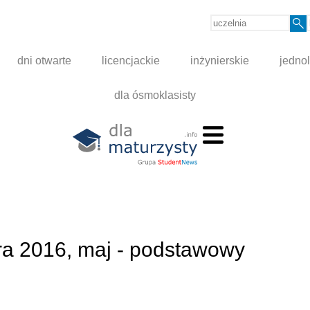
dni otwarte
licencjackie
inżynierskie
jednol
dla ósmoklasisty
ra 2016, maj - podstawowy