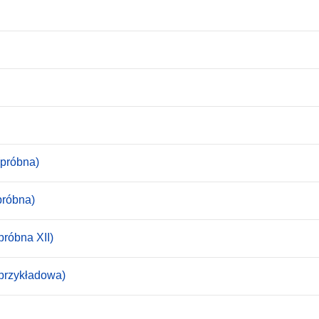
(próbna)
próbna)
próbna XII)
(przykładowa)