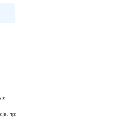
e z
je, np: